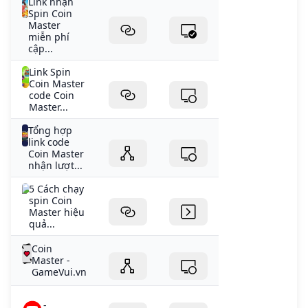
Link nhận
Spin Coin
Master
miễn phí
cập...
Link Spin
Coin Master
code Coin
Master...
Tổng hợp
link code
Coin Master
nhận lượt...
5 Cách chạy
spin Coin
Master hiệu
quả...
Coin
Master -
GameVui.vn
-