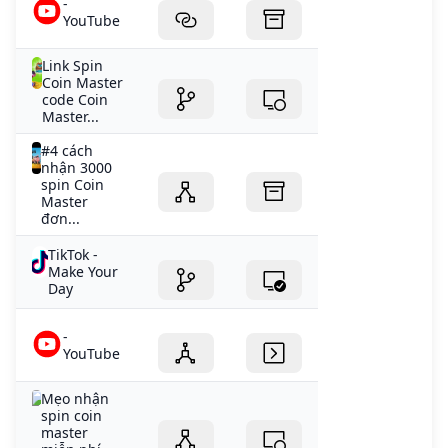
-
YouTube
Link Spin
Coin Master
code Coin
Master...
#4 cách
nhận 3000
spin Coin
Master
đơn...
TikTok -
Make Your
Day
-
YouTube
Mẹo nhận
spin coin
master