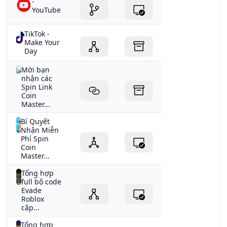
-
YouTube
TikTok -
Make Your
Day
Mời bạn
nhận các
Spin Link
Coin
Master...
Bí Quyết
Nhận Miễn
Phí Spin
Coin
Master...
Tổng hợp
full bộ code
Evade
Roblox
cập...
Tổng hợp