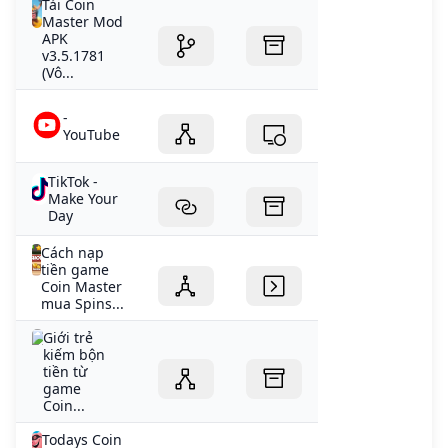
Tải Coin
Master Mod
APK
v3.5.1781
(Vô...
-
YouTube
TikTok -
Make Your
Day
Cách nạp
tiền game
Coin Master
mua Spins...
Giới trẻ
kiếm bộn
tiền từ
game
Coin...
Todays Coin