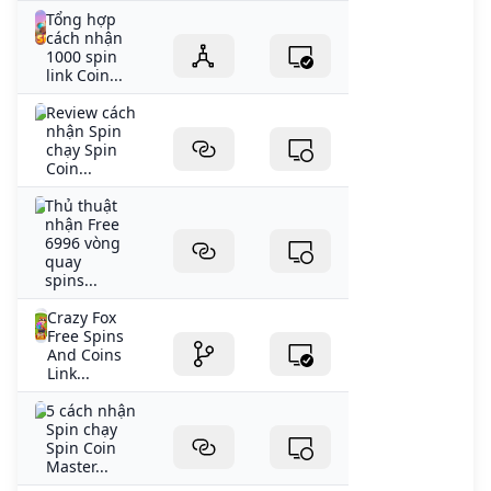
Tổng hợp
cách nhận
1000 spin
link Coin...
Review cách
nhận Spin
chạy Spin
Coin...
Thủ thuật
nhận Free
6996 vòng
quay
spins...
Crazy Fox
Free Spins
And Coins
Link...
5 cách nhận
Spin chạy
Spin Coin
Master...