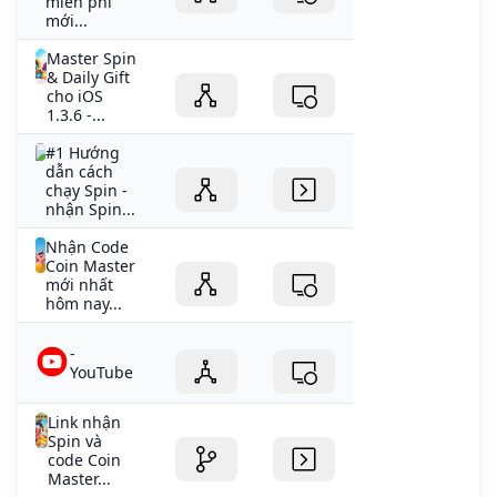
miễn phí
mới...
Master Spin
& Daily Gift
cho iOS
1.3.6 -...
#1 Hướng
dẫn cách
chạy Spin -
nhận Spin...
Nhận Code
Coin Master
mới nhất
hôm nay...
-
YouTube
Link nhận
Spin và
code Coin
Master...