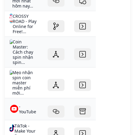
mới nhất
hôm nay...
CROSSY
ROAD - Play
Online for
Free!...
Coin
Master:
Cách chạy
spin nhận
spin...
Mẹo nhận
spin coin
master
miễn phí
mới...
-
YouTube
TikTok -
Make Your