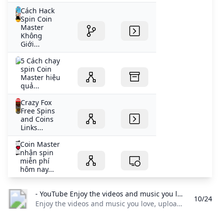
Cách Hack
Spin Coin
Master
Không
Giới...
5 Cách chạy
spin Coin
Master hiệu
quả...
Crazy Fox
Free Spins
and Coins
Links...
Coin Master
nhận spin
miễn phí
hôm nay...
- YouTube Enjoy the videos and music you love upload original content and share it all with friends family and the world on YouTube.
10/24
Enjoy the videos and music you love, upload original content, and share it all with friends, family, and the world on YouTube.