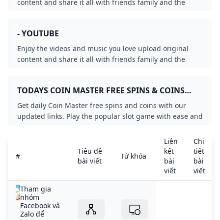
content and share it all with friends family and the
world on YouTube.
- YOUTUBE
Enjoy the videos and music you love upload original
content and share it all with friends family and the
world on YouTube.
TODAYS COIN MASTER FREE SPINS & COINS
LINKS (OCTOBER 2024) LEVVVEL
Get daily Coin Master free spins and coins with our
updated links. Play the popular slot game with ease and
enjoy free rewards. Start spinning now!
Liên
Chi
Tiêu đề
kết
tiết
#
Từ khóa
bài viết
bài
bài
viết
viết
Tham gia
nhóm
Facebook và
Zalo để