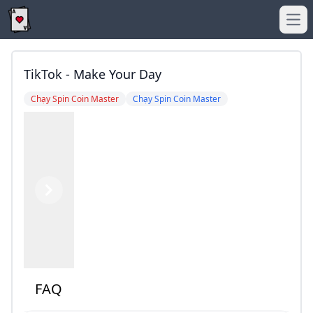
Ope
TikTok - Make Your Day
Chạy Spin Coin Master
Chạy Spin Coin Master
Previous
Next
FAQ