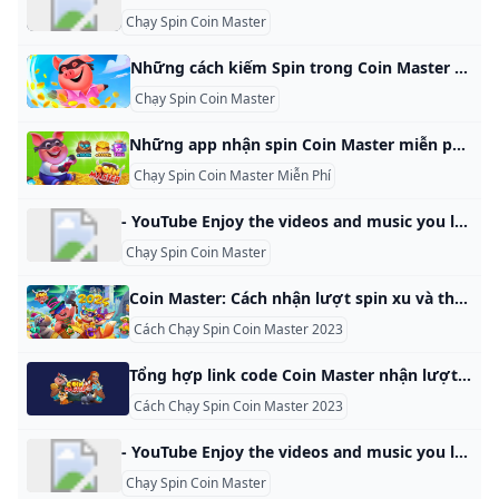
Chạy Spin Coin Master
Những cách kiếm Spin trong Coin Master Cách kiếm Spin trong Coin Master không thiếu, chủ yếu là bạn phải chăm chỉ mới có cơ hội nhận được hàng loạ
Chạy Spin Coin Master
Những app nhận spin Coin Master miễn phí Với những ứng dụng nhận spin miễn phí mà chúng tôi giới thiệu, bạn sẽ không còn phải lo lắng về việc thiếu lượt quay khi chơi Coin Master. Trong trò chơi Coin Master, “nhận spin free” là một tính năng cho phép người chơi nhận thêm các lượt quay (spins) mà không cần phải trả phí. Các lượt quay này được sử dụng để quay một chiếc máy slot trong game, giúp người chơi có cơ hội kiếm được tiền, tấn công các làng của người chơi khác, bảo vệ làng của mình hoặc có được các món quà khác.
Chạy Spin Coin Master Miễn Phí
- YouTube Enjoy the videos and music you love, upload original content, and share it all with friends, family, and the world on YouTube.
Chạy Spin Coin Master
Coin Master: Cách nhận lượt spin xu và thẻ bài miễn phí - Download.com.vn Coin Master: Cách nhận lượt spin, xu và thẻ bài miễn phí, Hướng dẫn cách nhận spin Coin Master, cùng với các link spin Coin Master miễn phí, code Coin Master hôm Link nhận free spin Coin Master tháng 10/2024 45 Đánh giá Coin Masterlà trò chơi hot nhất hiện nay, thu hút bởi lối chơi tấn công và cướp bóc đầy thú vị. Người chơi sẽ cùng bạn bè Facebook và hàng triệu game thủ trên toàn thế giới quay vòng quay, tấn công và cướp bóc để xây dựng ngôi làng thịnh vượng, hùng mạnh nhất.
Cách Chạy Spin Coin Master 2023
Tổng hợp link code Coin Master nhận lượt spin miễn phí 10/2024 Toàn bộ các link code Coin Master free cập nhật trong bài viết này sẽ giúp bạn nhanh chóng tận hưởng những lượt quay miễn phí qua mỗi ngày. Về cơ bản, Coin Master là một trò chơi di động phổ biến phát triển bởi Moon Active. Trò chơi này kết hợp các yếu tố của xây dựng làng, quay may mắn (spin), và chiến lược để kiếm được các mục tiêu và tiến trình trong trò chơi.
Cách Chạy Spin Coin Master 2023
- YouTube Enjoy the videos and music you love, upload original content, and share it all with friends, family, and the world on YouTube.
Chạy Spin Coin Master