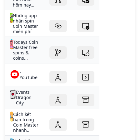
hôm nay...
Những app
nhận spin
Coin Master
miễn phí
Todays Coin
Master free
spins &
coins...
-
YouTube
Events
Dragon
City
Cách kết
bạn trong
Coin Master
nhanh...