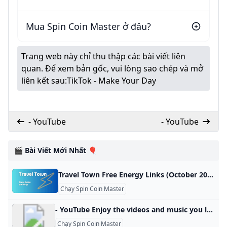
Mua Spin Coin Master ở đâu?
Trang web này chỉ thu thập các bài viết liên
quan. Để xem bản gốc, vui lòng sao chép và mở
liên kết sau:
TikTok - Make Your Day
- YouTube
- YouTube
🎬 Bài Viết Mới Nhất 🎈
Travel Town Free Energy Links (October 2024) Find Travel Town free energy links, step-by-step collection guide, and tips to earn more energy in-game. Stay energized and enhance your gameplay today. Travel Town / By Simple Game Guide / October 24, 2024 October 24, 2024: 15 Energy Gift2. 15 Energy Gift1. 25 Energy GiftOctober 23, 2024: 15 Energy Gift1. 25 Energy GiftOctober 22, 2024: 15 Energy Gift2. 25 Energy Gift1. 25 Energy GiftOctober 21, 2024: 15 Energy Gift2. 15 Energy Gift1.
Chạy Spin Coin Master
- YouTube Enjoy the videos and music you love, upload original content, and share it all with friends, family, and the world on YouTube.
Chạy Spin Coin Master