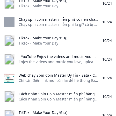
TikTok - Make Your Day %!s()
10/24
TikTok - Make Your Day
Chạy spin coin master miễn phí? có nên chạy spin không? - PolyXGO Chạy spin coin master miễn phí là gì? có bị hack facebook khi chạy spin không? và quan trọng hơn hết chạy spin coin master là gì?
10/24
Chạy spin coin master miễn phí là gì? có bị hack facebook khi chạy spin không? và quan trọng hơn hết chạy spin coin master là gì? Game / Bởi An Nhiên Để chạy spin coin master hay không trước tiên bạn cần hiểu rõ khái niệm này. Đơn giản “chạy spin” nó chỉ là hình thức “invite friend” trong game Coin Master để nhận free spin và được những hội nhóm, admin làm dịch vụ gọi như vậy.
TikTok - Make Your Day %!s()
10/24
TikTok - Make Your Day
- YouTube Enjoy the videos and music you love upload original content and share it all with friends family and the world on YouTube.
10/24
Enjoy the videos and music you love, upload original content, and share it all with friends, family, and the world on YouTube.
Web chạy Spin Coin Master Uy Tín - Sata - Cộng đồng công nghệ khoa học sáng tạo! Chỉ cần điền link mời còn lại để hệ thống Extral Link SPIN1S.COM lo cho bạn Website chạy link invite Spin Coin Master : https://Spin1s.com
10/24
Chỉ cần điền link mời còn lại để hệ thống Extral Link SPIN1S.COM lo cho bạn Website chạy link invite Spin Coin Master : https://Spin1s.com
Cách nhận Spin Coin Master miễn phí hàng ngày - Chạy Spin Coin Master Cách nhận Spin Coin Master miễn phí hàng ngày qua cách chạy spin kiếm spin trong Coin Master theo các cách dưới bài viết sau bạn nhé. Để nhận spin nhiều.
10/24
Cách nhận Spin Coin Master miễn phí hàng ngày qua cách chạy spin, kiếm spin trong Coin Master theo các cách dưới bài viết sau bạn nhé. Để nhận spin nhiều. By BinhDuong Computer Cách nhận Spin Coin Master miễn phí hàng ngày qua cách chạy spin, kiếm spin trong Coin Master theo các cách dưới bài viết sau bạn nhé. Để nhận spin nhiều. Cách nhận Spin Coin Master miễn phí hàng ngày
TikTok - Make Your Day %!s()
10/24