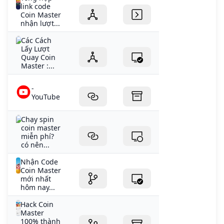
link code
Coin Master
nhận lượt...
Các Cách
Lấy Lượt
Quay Coin
Master :...
-
YouTube
Chạy spin
coin master
miễn phí?
có nên...
Nhận Code
Coin Master
mới nhất
hôm nay...
Hack Coin
Master
100% thành