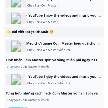
Chạy Spin Coin Master
- YouTube Enjoy the videos and music you love, upload original content, and share it all with friends, family, and the world on YouTube.
Chạy Spin Coin Master
🌟 Bài Viết Được Đề Xuất 😚
Mẹo chơi game Coin Master hiệu quả cho người mới. Chỉ sau vài ngày ra mắt, game xây dựng cướp biển Coin Master đã trở thành trò chơi có lượt tải nhiều nhất trên hệ thống App Store lẫn Google Play. Giữ mức Spin khoảng 9500 Bạn nên cố gắng bắt đầu các sự kiện với mức 9500 để đạt tiêu chuẩn xếp vào nhóm cấp 1, khi ở nhóm này chúng ta sẽ có tỉ lệ chiến thắng cao và kiếm được nhiều Spin và Coin hơn.
Chạy Spin Coin Master Miễn Phí
Link nhận Coin Master spin và vàng miễn phí ngày 23 tháng 10 mỗi ngày - PolyXGO Coin Master miễn phí vòng quay và vàng hôm nay ngày 23 tháng 10 Liên kết nhận spin được cập nhật mới mỗi ngày Game / Bởi An Nhiên Nếu bạn thắc mắc nhận spin coin master miễn phí ở đâu? hãy bookmark trang này lại nhé, tất cả link nhận spin Coin Master và vàng miễn phí hàng ngày đều tổng hợp trực tiếp từ nhà phát hành game Moon Active.
Chạy Spin Coin Master Miễn Phí
- YouTube Enjoy the videos and music you love, upload original content, and share it all with friends, family, and the world on YouTube.
Chạy Spin Coin Master Miễn Phí
Tổng hợp những cách hack Coin Master vô hạn Spin và Coin mới nhất 2024 Các cách hack spin Coin Master vô hạn đơn giản và hiệu quả được Motgame tổng hợp mới nhất tại đây sẽ giúp bạn sở hữu lượng lớn Spin và Vàng, từ đó xây dựng ngôi làng của bạn trở nên mạnh mẽ hơn bao giờ hết! Hoàng Phúc
Chạy Spin Coin Master Miễn Phí