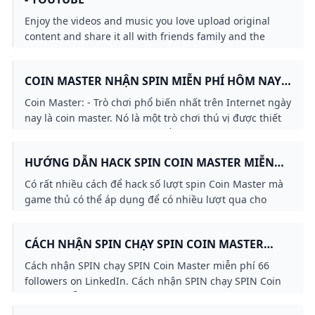
Enjoy the videos and music you love upload original
content and share it all with friends family and the
world on YouTube.
COIN MASTER NHẬN SPIN MIỄN PHÍ HÔM NAY
NĂM 2024
Coin Master: - Trò chơi phổ biến nhất trên Internet ngày
nay là coin master. Nó là một trò chơi thú vị được thiết
kế cho mọi người ở mọi lứa tuổi. Nó là một trò chơi
chiến lược xây dựng làng và tấn công những người
HƯỚNG DẪN HACK SPIN COIN MASTER MIỄN
khác. Có một máy đánh bạc tạo ra …
PHÍ DÀNH CHO NHỮNG NGƯỜI CHƠI KHÔNG
Có rất nhiều cách để hack số lượt spin Coin Master mà
CÓ THỜI GIAN NHƯNG VẪN MUỐN QUAY
game thủ có thể áp dụng để có nhiều lượt qua cho
NHIỀU
mình hơn
CÁCH NHẬN SPIN CHẠY SPIN COIN MASTER
MIỄN PHÍ LINKEDIN
Cách nhận SPIN chạy SPIN Coin Master miễn phí 66
followers on LinkedIn. Cách nhận SPIN chạy SPIN Coin
Master miễn phí Cách nhận SPIN chạy SPIN Coin Master
miễn phí cho bạn nào cần. Coin Master là một tựa game