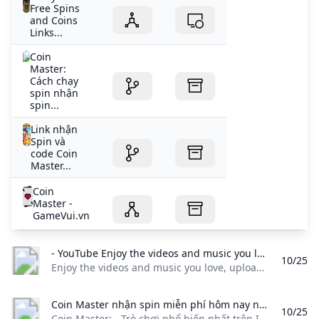
Free Spins
and Coins
Links...
Coin
Master:
Cách chạy
spin nhận
spin...
Link nhận
Spin và
code Coin
Master...
Coin
Master -
GameVui.vn
- YouTube Enjoy the videos and music you love upload original content and share it all with friends family and the world on YouTube.
10/25
Enjoy the videos and music you love, upload original content, and share it all with friends, family, and the world on YouTube.
Coin Master nhận spin miễn phí hôm nay năm 2024 Coin Master: - Trò chơi phổ biến nhất trên Internet ngày nay là coin master. Nó là một trò chơi thú vị được thiết kế cho mọi người ở mọi lứa tuổi. Nó là một trò chơi chiến lược xây dựng làng và tấn công những người khác. Có một máy đánh bạc tạo ra …
10/25
Coin Master: - Trò chơi phổ biến nhất trên Internet ngày nay là coin master. Nó là một trò chơi thú vị được thiết kế cho mọi người ở mọi lứa tuổi. Nó là một trò chơi chiến lược xây dựng làng và tấn công những người khác. Có một máy đánh bạc tạo ra … Trò chơi Cá cược Đặt cược vào coin master với các lượt quay, nó sẽ mang lại cho bạn phần thưởng.