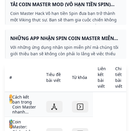
TẢI COIN MASTER MOD (VÔ HẠN TIỀN SPIN)
chiến thuật vô cùng thú vị được phát triển bởi Israel
V3.5.1830 APK MỚI NHẤT 2024
của studio Moon Active. Game có lối chơi đầy cuốn hút
Coin Master Hack Vô hạn tiền Spin đưa bạn trở thành
với việc thu thập tìm kiếm và tích lũy tài nguyên rồi đi
một Viking thực sự. Bạn sẽ tham gia cuộc chiến không
cướp bốc vàng của những người chơi khác.
hồi kết với số lượng nhiệm vụ cực khủng để nhận về
thật nhiều tiền vàng. Cướp bóc để trở nên giàu có và
NHỮNG APP NHẬN SPIN COIN MASTER MIỄN
tham gia cùng nhiều người chơi khác khiến tính cạnh
PHÍ
tranh được đẩy lên cao chào.
Với những ứng dụng nhận spin miễn phí mà chúng tôi
giới thiệu bạn sẽ không còn phải lo lắng về việc thiếu
lượt quay khi chơi Coin Master.
Liên
Chi
Tiêu đề
kết
tiết
#
Từ khóa
bài viết
bài
bài
viết
viết
Cách kết
bạn trong
Coin Master
nhanh...
Coin
Master: