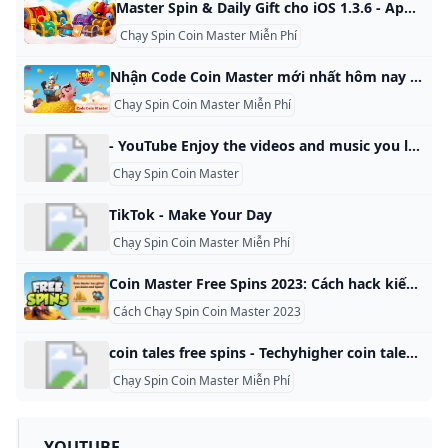
Master Spin & Daily Gift cho iOS 1.3.6 - App nhận spin Coin Master miễn phí Master Spin & Daily Gift cho iOS, Master Spin & Daily Gift là ứng dụng nhận thưởng Vòng quay miễn phí (Spin) và và vàng, sau đó chuyển thẳng vào game Coin Master Tải về 4,4 (5) Beep! StudioMiễn phí 12.731 Ngày:04/07/2024Yêu cầu:iOS 11.0 trở lênGiới thiệuThông sốTải vềMaster Spin & Daily Gift cho iOS là ứng dụng nhận thưởng Vòng quay miễn phí (Spin) và và vàng, sau đó chuyển thẳng vào game Coin Master để người chơi sử dụng.
Chạy Spin Coin Master Miễn Phí
Nhận Code Coin Master mới nhất hôm nay 21/08/2024 Nguyễn Kim Blog Cách nhận spin miễn phí, 1000 spin link mới nhất, coin master free spin, code coin master tháng 8/2024, thưởng vàng miễn phí cập nhật mới nhất hàng ngày. TP.HCMHà NộiBình DươngHải PhòngĐồng NaiQuảng NinhBà Rịa - Vũng TàuThái NguyênLâm ĐồngPhú ThọBình ThuậnNam ĐịnhTiền GiangThanh HóaBến TreNghệ AnVĩnh LongThừa Thiên HuếTrà VinhĐà NẵngAn GiangQuảng NgãiCần ThơBình ĐịnhKiên GiangGia LaiBạc LiêuĐắk LắkCà MauKhánh HòaBắc GiangBắc KạnBắc NinhBình PhướcCao BằngHà GiangHà NamHà TĩnhHải DươngHậu GiangHòa BìnhHưng YênKon TumLai ChâuLạng SơnLào CaiLong AnNinh BìnhNinh ThuậnPhú YênQuảng BìnhQuảng NamQuảng TrịSóc TrăngSơn LaTây NinhThái BìnhTuyên QuangVĩnh PhúcYên BáiĐắk NôngĐiện BiênĐồng Tháp
Chạy Spin Coin Master Miễn Phí
- YouTube Enjoy the videos and music you love, upload original content, and share it all with friends, family, and the world on YouTube.
Chạy Spin Coin Master
TikTok - Make Your Day
Chạy Spin Coin Master Miễn Phí
Coin Master Free Spins 2023: Cách hack kiếm nhiều Spin nhất Coin Master Free Spins 2023 - Cách hack Coin Master mới nhất, Cách để có nhiều Spin trong Coin Master năm 2020. Hãy cùng tham khảo nhé. Thành Hưngthứ sáu 29-12-2023 11:23:42 +07:000 bình luận|Coin Master Free Spins 2023 - Cách hack Coin Master mới nhất, Cách để có nhiều Spin trong Coin Master năm 2020. Hãy cùng tham khảo nhé. Quảng cáo Coin Master là một game xây dựng kết hợp hành động rất hấp dẫn.
Cách Chạy Spin Coin Master 2023
coin tales free spins - Techyhigher coin tales free spins,coin tales free spin,coin tales free spin 2023,coin tales free spin link.Coin Tales Free Spins Online Social Game is one of the most popu by rajanr228 8 ball pool free coins Big fish Billionaire Casino Bingo bash Bingo blitz Board kings free rolls Caesars casino Cash Frenzy Slots Free Coins Cashman casino free coins Coin Master free spin coin tales free spins crazy fox free spins Dice Dreams Free Rolls Double down casino DoubleU Casino Game of Thrones Games Gametwist slots free coins Gaminator Slots Free Coins and Spins Gift Gin Rummy Stars Free Coins Goldfish slots free coins heart of vegas free coins Hit it rich game House of fun island king free spin and coin Jackpot Master Slots Free Coins Jackpot party casino game Jackpot World Free Coins lotsa slots free coins Match Masters Free Coins Booster Mgm live slots free coins Monopoly GO free dice Monopoly slots My Vegas Slots Free Chips Pet master free spins Piggy go free spin and coins Pirate king Poker heat free chips Pop slots Quick hit casino slot Scatter slots Slotomania Slotpark free coins solitaire grand harvest free coins willy Wonka slots free coins wizard of oz slots World series of poker Zynga poker
Chạy Spin Coin Master Miễn Phí
- YOUTUBE