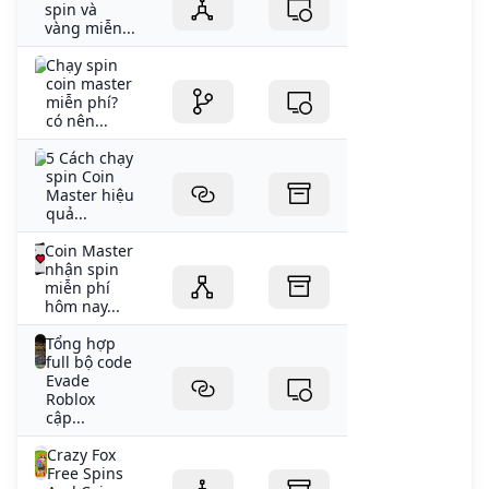
spin và
vàng miễn...
Chạy spin
coin master
miễn phí?
có nên...
5 Cách chạy
spin Coin
Master hiệu
quả...
Coin Master
nhận spin
miễn phí
hôm nay...
Tổng hợp
full bộ code
Evade
Roblox
cập...
Crazy Fox
Free Spins