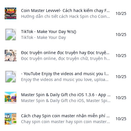
Coin Master Levvvel- Cách hack kiếm chạy Free Spin Coin Master và vàng mới nhất tháng 9 2021 Hướng dẫn chi tiết cách Hack Spin cho Coin Master 1 cách đơn giản và dễ nhất
10/25
Hướng dẫn chi tiết cách Hack Spin cho Coin Master 1 cách đơn giản và dễ nhất
TikTok - Make Your Day %!s()
10/25
TikTok - Make Your Day
Đọc truyện online đọc truyện hay Đọc truyện online đọc truyện chữ truyện hay trùm truyện truyện full. Trùm Truyện luôn tổng hợp và cập nhật các chương truyện một cách nhanh nhất.
10/25
Đọc truyện online, đọc truyện chữ, truyện hay, trùm truyện, truyện full. Trùm Truyện luôn tổng hợp và cập nhật các chương truyện một cách nhanh nhất. Tất cảĐô ThịĐam MỹSủngTrọng SinhLinh DịKhácNgôn TìnhTrinh ThámNữ CườngHài HướcTruyện TeenNgượcXuyên KhôngĐiền VănSắcTiên HiệpHuyền HuyễnMạt ThếHệ ThốngGia ĐấuCổ ĐạiBách HợpĐoản VănDị NăngKiếm HiệpDị GiớiNữ PhụXuyên NhanhViệt NamTổng TàiPhương TâyĐông PhươngMỹ ThựcKhoa HuyễnVõng DuCung ĐấuQuan TrườngThám HiểmQuân SựLịch SửLight NovelKhác Tất cảĐô ThịĐam MỹSủngTrọng SinhLinh DịKhácNgôn TìnhTrinh ThámNữ CườngHài HướcTruyện TeenNgượcXuyên KhôngĐiền VănSắcTiên HiệpHuyền HuyễnMạt ThếHệ ThốngGia ĐấuCổ ĐạiBách HợpĐoản VănDị NăngKiếm HiệpDị GiớiNữ PhụXuyên NhanhViệt NamTổng TàiPhương TâyĐông PhươngMỹ ThựcKhoa HuyễnVõng DuCung ĐấuQuan TrườngThám HiểmQuân SựLịch SửLight NovelKhác Full - 1198 chương Full - 417 chương Full - 1489 chương Full - 1287 chương Full - 746 chương Full - 1503 chương Full - 541 chương Full - 674 chương Full - 593 chương Full - 624 chương Full - 542 chương Full - 800 chương
- YouTube Enjoy the videos and music you love upload original content and share it all with friends family and the world on YouTube.
10/25
Enjoy the videos and music you love, upload original content, and share it all with friends, family, and the world on YouTube.
Master Spin & Daily Gift cho iOS 1.3.6 - App nhận spin Coin Master miễn phí Master Spin & Daily Gift cho iOS Master Spin & Daily Gift là ứng dụng nhận thưởng Vòng quay miễn phí (Spin) và và vàng sau đó chuyển thẳng vào game Coin Master
10/25
Master Spin & Daily Gift cho iOS, Master Spin & Daily Gift là ứng dụng nhận thưởng Vòng quay miễn phí (Spin) và và vàng, sau đó chuyển thẳng vào game Coin Master Tải về 4,4 (5) Beep! StudioMiễn phí 12.731 Ngày:04/07/2024Yêu cầu:iOS 11.0 trở lênGiới thiệuThông sốTải vềMaster Spin & Daily Gift cho iOS là ứng dụng nhận thưởng Vòng quay miễn phí (Spin) và và vàng, sau đó chuyển thẳng vào game Coin Master để người chơi sử dụng.
Cách chạy Spin coin master nhận miễn phí mỗi ngày : Phụ kiện đánh Golf chính hãng giá rẻ lớn nhất miền Bắc Chạy spin coin master hay spin coin master 2020 là gì? Bạn muốn có nhiều lượt quay free spin coin master và lượng vàng lớn khi chơi game này. Hiện nay có rất nhiều cách có spin master khác nhau. Bài viết dưới đây sẽ tổng hợ
10/25
Chạy spin coin master hay spin coin master 2020 là gì? Bạn muốn có nhiều lượt quay free spin coin master và lượng vàng lớn khi chơi game này. Hiện nay c