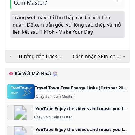
Coin Master?
Trang web này chỉ thu thập các bài viết liên
quan. Để xem bản gốc, vui lòng sao chép và mở
liên kết sau:
TikTok - Make Your Day
Hướng dẫn Hack
Cách nhận SPIN chạy
Spin Coin Master
SPIN Coin Master
Miễn Phí dành cho
miễn phí LinkedIn
👄 Bài Viết Mới Nhất 🎡
những người chơi
không có thời gian
Travel Town Free Energy Links (October 2024) Find Travel Town free energy links, step-by-step collection guide, and tips to earn more energy in-game. Stay energized and enhance your gameplay today. Travel Town / By Simple Game Guide / October 24, 2024 October 24, 2024: 15 Energy Gift2. 15 Energy Gift1. 25 Energy GiftOctober 23, 2024: 15 Energy Gift1. 25 Energy GiftOctober 22, 2024: 15 Energy Gift2. 25 Energy Gift1. 25 Energy GiftOctober 21, 2024: 15 Energy Gift2. 15 Energy Gift1.
nhưng vẫn muốn
Chạy Spin Coin Master
quay nhiều
- YouTube Enjoy the videos and music you love, upload original content, and share it all with friends, family, and the world on YouTube.
Chạy Spin Coin Master
- YouTube Enjoy the videos and music you love, upload original content, and share it all with friends, family, and the world on YouTube.