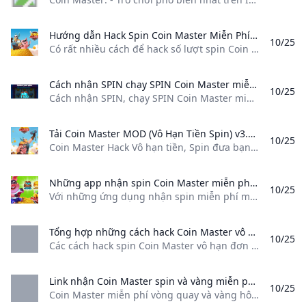
Hướng dẫn Hack Spin Coin Master Miễn Phí dành cho những người chơi không có thời gian nhưng vẫn muốn quay nhiều Có rất nhiều cách để hack số lượt spin Coin Master mà game thủ có thể áp dụng để có nhiều lượt qua cho mình hơn
10/25
Có rất nhiều cách để hack số lượt spin Coin Master mà game thủ có thể áp dụng để có nhiều lượt qua cho mình hơn
Cách nhận SPIN chạy SPIN Coin Master miễn phí LinkedIn Cách nhận SPIN chạy SPIN Coin Master miễn phí 66 followers on LinkedIn. Cách nhận SPIN chạy SPIN Coin Master miễn phí Cách nhận SPIN chạy SPIN Coin Master miễn phí cho bạn nào cần. Coin Master là một tựa game chiến thuật vô cùng thú vị được phát triển bởi Israel của studio Moon Active. Game có lối chơi đầy cuốn hút với việc thu thập tìm kiếm và tích lũy tài nguyên rồi đi cướp bốc vàng của những người chơi khác.
10/25
Cách nhận SPIN, chạy SPIN Coin Master miễn phí | 66 followers on LinkedIn. Cách nhận SPIN, chạy SPIN Coin Master miễn phí | Cách nhận SPIN, chạy SPIN Coin Master miễn phí cho bạn nào cần. Coin Master là một tựa game chiến thuật vô cùng thú vị được phát triển bởi Israel của studio Moon Active. Game có lối chơi đầy cuốn hút với việc thu thập, tìm kiếm và tích lũy tài nguyên rồi đi cướp bốc vàng của những người chơi khác.
Tải Coin Master MOD (Vô Hạn Tiền Spin) v3.5.1830 APK Mới Nhất 2024 Coin Master Hack Vô hạn tiền Spin đưa bạn trở thành một Viking thực sự. Bạn sẽ tham gia cuộc chiến không hồi kết với số lượng nhiệm vụ cực khủng để nhận về thật nhiều tiền vàng. Cướp bóc để trở nên giàu có và tham gia cùng nhiều người chơi khác khiến tính cạnh tranh được đẩy lên cao chào.
10/25
Coin Master Hack Vô hạn tiền, Spin đưa bạn trở thành một Viking thực sự. Bạn sẽ tham gia cuộc chiến không hồi kết với số lượng nhiệm vụ cực khủng để nhận về thật nhiều tiền vàng. Cướp bóc để trở nên giàu có và tham gia cùng nhiều người chơi khác khiến tính cạnh tranh được đẩy lên cao chào. Cập nhật: 24/10/2024 Coin Master là một tựa game có lối chơi đơn giản nhưng luôn đề cao tính đoàn kết cộng đồng đang khiến giới trẻ phát cuồng vì nó.
Những app nhận spin Coin Master miễn phí Với những ứng dụng nhận spin miễn phí mà chúng tôi giới thiệu bạn sẽ không còn phải lo lắng về việc thiếu lượt quay khi chơi Coin Master.
10/25
Với những ứng dụng nhận spin miễn phí mà chúng tôi giới thiệu, bạn sẽ không còn phải lo lắng về việc thiếu lượt quay khi chơi Coin Master. Trong trò chơi Coin Master, “nhận spin free” là một tính năng cho phép người chơi nhận thêm các lượt quay (spins) mà không cần phải trả phí. Các lượt quay này được sử dụng để quay một chiếc máy slot trong game, giúp người chơi có cơ hội kiếm được tiền, tấn công các làng của người chơi khác, bảo vệ làng của mình hoặc có được các món quà khác.
Tổng hợp những cách hack Coin Master vô hạn Spin và Coin mới nhất 2024 Các cách hack spin Coin Master vô hạn đơn giản và hiệu quả được Motgame tổng hợp mới nhất tại đây sẽ giúp bạn sở hữu lượng lớn Spin và Vàng từ đó xây dựng ngôi làng của bạn trở nên mạnh mẽ hơn bao giờ hết!
10/25
Các cách hack spin Coin Master vô hạn đơn giản và hiệu quả được Motgame tổng hợp mới nhất tại đây sẽ giúp bạn sở hữu lượng lớn Spin và Vàng, từ đó xây dựng ngôi làng của bạn trở nên mạnh mẽ hơn bao giờ hết! Hoàng Phúc
Link nhận Coin Master spin và vàng miễn phí ngày 23 tháng 10 mỗi ngày - PolyXGO Coin Master miễn phí vòng quay và vàng hôm nay ngày 23 tháng 10 Liên kết nhận spin được cập nhật mới mỗi ngày
10/25
Coin Master miễn phí vòng quay và vàng hôm nay ngày 23 tháng 10 Liên kết nhận spin được cập nhật mới mỗi ngày Game / Bởi An Nhiên Nếu bạn thắc mắc nhận spin coin master miễn phí ở đâu? hãy bookmark trang này lại nhé, tất cả link nhận spin Coin Master và vàng miễn phí hàng ngày đều tổng hợp trực tiếp từ nhà phát hành game Moon Active.