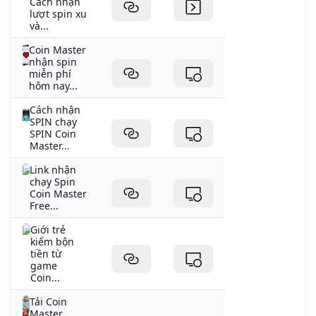
Cách nhận
lượt spin xu
và...
Coin Master
nhận spin
miễn phí
hôm nay...
Cách nhận
SPIN chạy
SPIN Coin
Master...
Link nhận
chạy Spin
Coin Master
Free...
Giới trẻ
kiếm bộn
tiền từ
game
Coin...
Tải Coin
Master