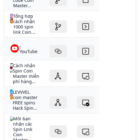
code Coin
Master...
Tổng hợp
cách nhận
1000 spin
link Coin...
-
YouTube
Cách nhận
Spin Coin
Master miễn
phí hàng...
LEVVVEL
coin master
FREE spins
Hack Spin...
Mời bạn
nhận các
Spin Link
Coin
Master...