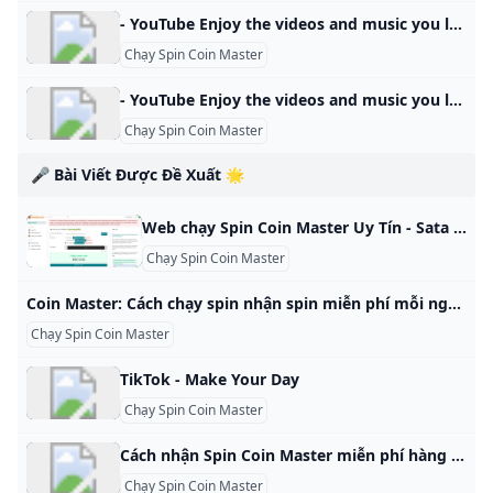
- YouTube Enjoy the videos and music you love, upload original content, and share it all with friends, family, and the world on YouTube.
Chạy Spin Coin Master
- YouTube Enjoy the videos and music you love, upload original content, and share it all with friends, family, and the world on YouTube.
Chạy Spin Coin Master
🎤 Bài Viết Được Đề Xuất 🌟
Web chạy Spin Coin Master Uy Tín - Sata - Cộng đồng công nghệ khoa học sáng tạo! Chỉ cần điền link mời còn lại để hệ thống Extral Link SPIN1S.COM lo cho bạn Website chạy link invite Spin Coin Master : https://Spin1s.com
Chạy Spin Coin Master
Coin Master: Cách chạy spin nhận spin miễn phí mỗi ngày - Download.vn Coin Master: Cách chạy spin, nhận spin miễn phí mỗi ngày, Hướng dẫn một số cách kiếm thêm cực nhiều lượt quay trong Coin Master hoàn toàn miễn phí và đơn giản qua Bình luận 142 Mua tài khoản Download Pro để trải nghiệm website Download.vn KHÔNG quảng cáo& tải File cực nhanh chỉ từ 79.000đ.Tìm hiểu thêm Mua ngay Dù đã ra mắt khá lâu nhưng trò chơi Coin Master vẫn nhận đươc sự quan tâm của các game thủ.
Chạy Spin Coin Master
TikTok - Make Your Day
Chạy Spin Coin Master
Cách nhận Spin Coin Master miễn phí hàng ngày - Chạy Spin Coin Master Cách nhận Spin Coin Master miễn phí hàng ngày qua cách chạy spin, kiếm spin trong Coin Master theo các cách dưới bài viết sau bạn nhé. Để nhận spin nhiều. By BinhDuong Computer Cách nhận Spin Coin Master miễn phí hàng ngày qua cách chạy spin, kiếm spin trong Coin Master theo các cách dưới bài viết sau bạn nhé. Để nhận spin nhiều. Cách nhận Spin Coin Master miễn phí hàng ngày
Chạy Spin Coin Master