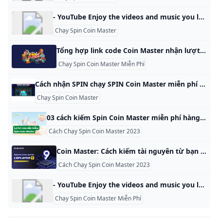
- YouTube Enjoy the videos and music you love, upload original content, and share it all with friends, family, and the world on YouTube.
Chạy Spin Coin Master
Tổng hợp link code Coin Master nhận lượt spin miễn phí 10/2024 Toàn bộ các link code Coin Master free cập nhật trong bài viết này sẽ giúp bạn nhanh chóng tận hưởng những lượt quay miễn phí qua mỗi ngày. Về cơ bản, Coin Master là một trò chơi di động phổ biến phát triển bởi Moon Active. Trò chơi này kết hợp các yếu tố của xây dựng làng, quay may mắn (spin), và chiến lược để kiếm được các mục tiêu và tiến trình trong trò chơi.
Chạy Spin Coin Master Miễn Phí
Cách nhận SPIN chạy SPIN Coin Master miễn phí LinkedIn Cách nhận SPIN, chạy SPIN Coin Master miễn phí | 66 followers on LinkedIn. Cách nhận SPIN, chạy SPIN Coin Master miễn phí | Cách nhận SPIN, chạy SPIN Coin Master miễn phí cho bạn nào cần. Coin Master là một tựa game chiến thuật vô cùng thú vị được phát triển bởi Israel của studio Moon Active. Game có lối chơi đầy cuốn hút với việc thu thập, tìm kiếm và tích lũy tài nguyên rồi đi cướp bốc vàng của những người chơi khác.
Chạy Spin Coin Master
03 cách kiếm Spin Coin Master miễn phí hàng ngày Website học Tiếng Anh online trực tuyến số 1 tại Việt Nam. Hơn 14000+ câu hỏi, 500+ bộ đề luyện thi Tiếng Anh có đáp án.Truy cập ngay chỉ với 99k/ 1 năm, Học Tiếng Anh online thoải mái không giới hạn tài liệu Trước khi tìm hiểu các lợi ích của Spin Coin Master, ta phải đi tìm hiểu đó là gì? Spin được hiểu là lượt quay. Spin Coin Master là số lượt quay trong game, đây là một công cụ giúp người chơi có thể quay ra và nhận được các vật phẩm tương ứng với kết quả của các lượt quay.
Cách Chạy Spin Coin Master 2023
Coin Master: Cách kiếm tài nguyên từ bạn bè FB mới nhất-Hướng dẫn chơi game-LDPlayer 2023-11-24 Mới đây, Coin Master, tựa game giải trí từng gây sốc vào giữa năm 2020, lại gây sóng gió tiếp tại thị trường game mobile Việt vào gần tháng 10/2023. Thực ra Coin Master thuộc game Casual (game giải trí & nhẹ nhàng), cách chơi cơ bản nhất của Coin Master đó chính là người chơi phải tìm mọi cách để kiếm tài nguyên như Coin (tiền bạc xu) và Spin (lượt chơi máy quay thưởng), sau đó xây dựng kiến trúc trên lãnh thổ của mình, thăm và tấn công nhà bạn bè của mình để kiếm thêm tài nguyên.
Cách Chạy Spin Coin Master 2023
- YouTube Enjoy the videos and music you love, upload original content, and share it all with friends, family, and the world on YouTube.
Chạy Spin Coin Master Miễn Phí