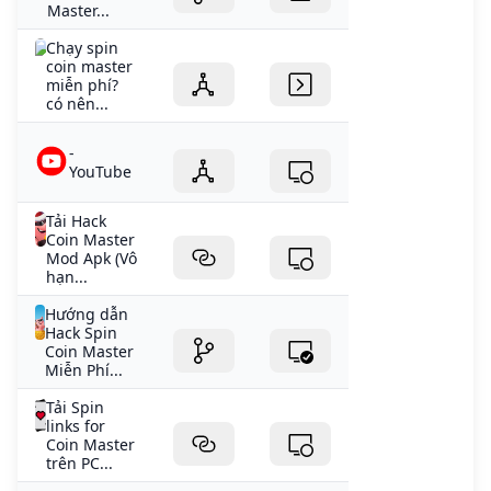
Master...
Chạy spin
coin master
miễn phí?
có nên...
-
YouTube
Tải Hack
Coin Master
Mod Apk (Vô
hạn...
Hướng dẫn
Hack Spin
Coin Master
Miễn Phí...
Tải Spin
links for
Coin Master
trên PC...