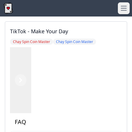
Ope
TikTok - Make Your Day
Chạy Spin Coin Master
Chạy Spin Coin Master
Previous
Next
FAQ