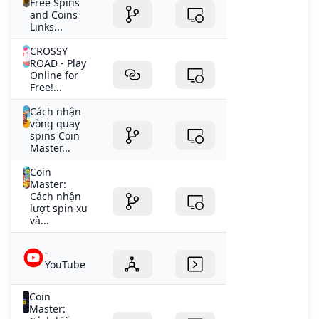
Free Spins
and Coins
Links...
CROSSY
ROAD - Play
Online for
Free!...
Cách nhận
vòng quay
spins Coin
Master...
Coin
Master:
Cách nhận
lượt spin xu
và...
-
YouTube
Coin
Master: