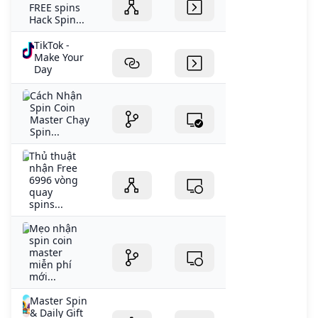
FREE spins
Hack Spin...
TikTok -
Make Your
Day
Cách Nhận
Spin Coin
Master Chạy
Spin...
Thủ thuật
nhận Free
6996 vòng
quay
spins...
Mẹo nhận
spin coin
master
miễn phí
mới...
Master Spin
& Daily Gift