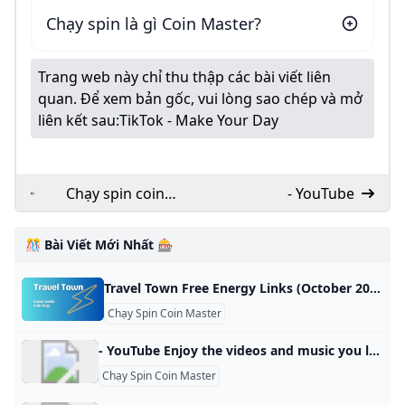
Chạy spin là gì Coin Master?
Trang web này chỉ thu thập các bài viết liên
quan. Để xem bản gốc, vui lòng sao chép và mở
liên kết sau:
TikTok - Make Your Day
Chạy spin coin
- YouTube
master miễn phí? có
nên chạy spin
🎊 Bài Viết Mới Nhất 🎰
không? - PolyXGO
Travel Town Free Energy Links (October 2024) Find Travel Town free energy links, step-by-step collection guide, and tips to earn more energy in-game. Stay energized and enhance your gameplay today. Travel Town / By Simple Game Guide / October 24, 2024 October 24, 2024: 15 Energy Gift2. 15 Energy Gift1. 25 Energy GiftOctober 23, 2024: 15 Energy Gift1. 25 Energy GiftOctober 22, 2024: 15 Energy Gift2. 25 Energy Gift1. 25 Energy GiftOctober 21, 2024: 15 Energy Gift2. 15 Energy Gift1.
Chạy Spin Coin Master
- YouTube Enjoy the videos and music you love, upload original content, and share it all with friends, family, and the world on YouTube.
Chạy Spin Coin Master