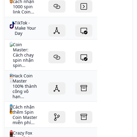
cách nhận
1000 spin
link Coin...
TikTok -
Make Your
Day
Coin
Master:
Cách chạy
spin nhận
spin...
Hack Coin
Master
100% thành
công vô
hạn...
Cách nhận
thêm Spin
Coin Master
miễn phí...
Crazy Fox