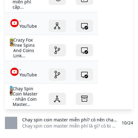
miễn phí
cập...
-
YouTube
Crazy Fox
Free Spins
And Coins
Link...
-
YouTube
Chạy Spin
Coin Master
- nhận Coin
Master...
Chạy spin coin master miễn phí? có nên chạy spin không? - PolyXGO Chạy spin coin master miễn phí là gì? có bị hack facebook khi chạy spin không? và quan trọng hơn hết chạy spin coin master là gì?
10/24
Chạy spin coin master miễn phí là gì? có bị hack facebook khi chạy spin không? và quan trọng hơn hết chạy spin coin master là gì? Game / Bởi An Nhiên Để chạy spin coin master hay không trước tiên bạn cần hiểu rõ khái niệm này. Đơn giản “chạy spin” nó chỉ là hình thức “invite friend” trong game Coin Master để nhận free spin và được những hội nhóm, admin làm dịch vụ gọi như vậy.