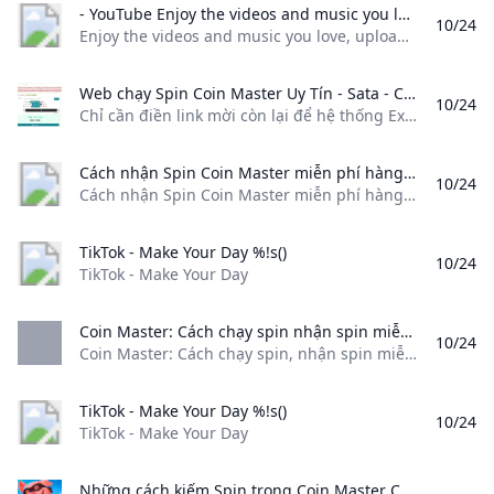
- YouTube Enjoy the videos and music you love upload original content and share it all with friends family and the world on YouTube.
10/24
Enjoy the videos and music you love, upload original content, and share it all with friends, family, and the world on YouTube.
Web chạy Spin Coin Master Uy Tín - Sata - Cộng đồng công nghệ khoa học sáng tạo! Chỉ cần điền link mời còn lại để hệ thống Extral Link SPIN1S.COM lo cho bạn Website chạy link invite Spin Coin Master : https://Spin1s.com
10/24
Chỉ cần điền link mời còn lại để hệ thống Extral Link SPIN1S.COM lo cho bạn Website chạy link invite Spin Coin Master : https://Spin1s.com
Cách nhận Spin Coin Master miễn phí hàng ngày - Chạy Spin Coin Master Cách nhận Spin Coin Master miễn phí hàng ngày qua cách chạy spin kiếm spin trong Coin Master theo các cách dưới bài viết sau bạn nhé. Để nhận spin nhiều.
10/24
Cách nhận Spin Coin Master miễn phí hàng ngày qua cách chạy spin, kiếm spin trong Coin Master theo các cách dưới bài viết sau bạn nhé. Để nhận spin nhiều. By BinhDuong Computer Cách nhận Spin Coin Master miễn phí hàng ngày qua cách chạy spin, kiếm spin trong Coin Master theo các cách dưới bài viết sau bạn nhé. Để nhận spin nhiều. Cách nhận Spin Coin Master miễn phí hàng ngày
TikTok - Make Your Day %!s()
10/24
TikTok - Make Your Day
Coin Master: Cách chạy spin nhận spin miễn phí mỗi ngày - Download.vn Coin Master: Cách chạy spin nhận spin miễn phí mỗi ngày Hướng dẫn một số cách kiếm thêm cực nhiều lượt quay trong Coin Master hoàn toàn miễn phí và đơn giản qua
10/24
Coin Master: Cách chạy spin, nhận spin miễn phí mỗi ngày, Hướng dẫn một số cách kiếm thêm cực nhiều lượt quay trong Coin Master hoàn toàn miễn phí và đơn giản qua Bình luận 142 Mua tài khoản Download Pro để trải nghiệm website Download.vn KHÔNG quảng cáo& tải File cực nhanh chỉ từ 79.000đ.Tìm hiểu thêm Mua ngay Dù đã ra mắt khá lâu nhưng trò chơi Coin Master vẫn nhận đươc sự quan tâm của các game thủ.
TikTok - Make Your Day %!s()
10/24
TikTok - Make Your Day
Những cách kiếm Spin trong Coin Master Cách kiếm Spin trong Coin Master không thiếu chủ yếu là bạn phải chăm chỉ mới có cơ hội nhận được hàng loạt lượt spin. Quantrimang.com đã tổng hợp các cách giúp bạn nhận được hàng loạt lượt quay Coin Master.