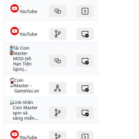
-
YouTube
-
YouTube
Tải Coin
Master
MOD (Vô
Hạn Tiền
Spin)...
Coin
Master -
GameVui.vn
Link nhận
Coin Master
spin và
vàng miễn...
-
YouTube