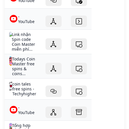
YouTube
-
YouTube
Link nhận
Spin code
Coin Master
miễn phí...
Todays Coin
Master free
spins &
coins...
coin tales
free spins -
Techyhigher
-
YouTube
Tổng hợp