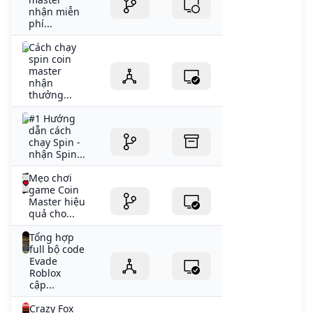
nhận miễn
phí...
Cách chạy
spin coin
master
nhận
thưởng...
#1 Hướng
dẫn cách
chạy Spin -
nhận Spin...
Mẹo chơi
game Coin
Master hiệu
quả cho...
Tổng hợp
full bộ code
Evade
Roblox
cập...
Crazy Fox