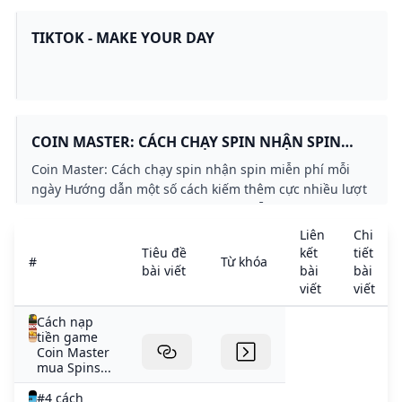
cách dưới bài viết sau bạn nhé. Để nhận spin nhiều.
TIKTOK - MAKE YOUR DAY
COIN MASTER: CÁCH CHẠY SPIN NHẬN SPIN
MIỄN PHÍ MỖI NGÀY - DOWNLOAD.VN
Coin Master: Cách chạy spin nhận spin miễn phí mỗi
ngày Hướng dẫn một số cách kiếm thêm cực nhiều lượt
quay trong Coin Master hoàn toàn miễn phí và đơn giản
qua
Liên
Chi
Tiêu đề
kết
tiết
#
Từ khóa
bài viết
bài
bài
viết
viết
Cách nạp
tiền game
Coin Master
mua Spins...
#4 cách