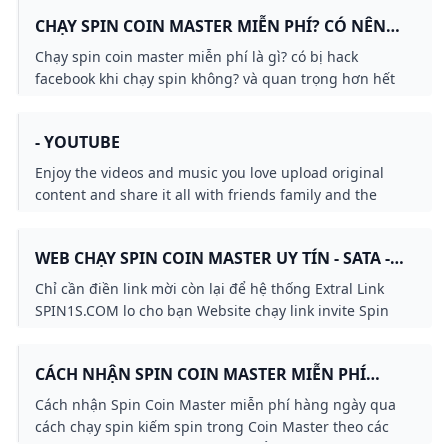
CHẠY SPIN COIN MASTER MIỄN PHÍ? CÓ NÊN
CHẠY SPIN KHÔNG? - POLYXGO
Chạy spin coin master miễn phí là gì? có bị hack
facebook khi chạy spin không? và quan trọng hơn hết
chạy spin coin master là gì?
- YOUTUBE
Enjoy the videos and music you love upload original
content and share it all with friends family and the
world on YouTube.
WEB CHẠY SPIN COIN MASTER UY TÍN - SATA -
CỘNG ĐỒNG CÔNG NGHỆ KHOA HỌC SÁNG
Chỉ cần điền link mời còn lại để hệ thống Extral Link
TẠO!
SPIN1S.COM lo cho bạn Website chạy link invite Spin
Coin Master : https://Spin1s.com
CÁCH NHẬN SPIN COIN MASTER MIỄN PHÍ
HÀNG NGÀY - CHẠY SPIN COIN MASTER
Cách nhận Spin Coin Master miễn phí hàng ngày qua
cách chạy spin kiếm spin trong Coin Master theo các